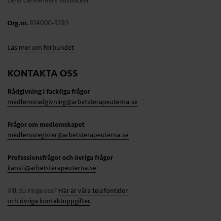
Lena Gennemark Edsbäcker
Org.nr.
814000-3289
Läs mer om förbundet
KONTAKTA OSS
Rådgivning i fackliga frågor
medlemsradgivning@arbetsterapeuterna.se
Frågor om medlemskapet
medlemsregister@arbetsterapeuterna.se
Professionsfrågor och övriga frågor
kansli@arbetsterapeuterna.se
Vill du ringa oss?
Här är våra telefontider
och övriga kontaktuppgifter
.