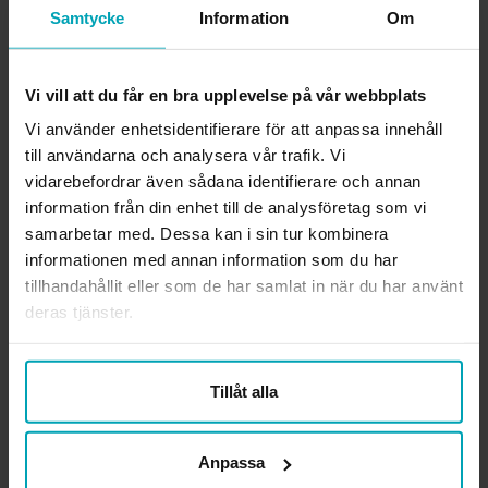
yrkesutövare, men dessa är oftast legitimerade inom ett
Samtycke
Information
Om
annat yrke, exempelvis arbetsterapeuter och sjuksköterskor.
Om specialpedagoger eller andra yrkesgrupper ska få en
Vi vill att du får en bra upplevelse på vår webbplats
personlig förskrivningsrätt måste kravet på god och säker
vård tillgodoses liksom kraven i förskrivningsprocessen.
Vi använder enhetsidentifierare för att anpassa innehåll
till användarna och analysera vår trafik. Vi
Den som tillhör hälso- och sjukvårdspersonalen får enligt
vidarebefordrar även sådana identifierare och annan
patientsäkerhetslagen delegera en hälso- och
information från din enhet till de analysföretag som vi
sjukvårdsuppgift till någon annan endast när det är förenligt
samarbetar med. Dessa kan i sin tur kombinera
med krav på god och säker vård. Den som delegerar ansvarar
informationen med annan information som du har
för att mottagaren har förutsättningar att fullgöra
tillhandahållit eller som de har samlat in när du har använt
arbetsuppgiften.
deras tjänster.
Förutsättningar för delegering utvecklas i Socialstyrelsens
föreskrifter och allmänna råd (SOSFS 1997:14) om delegering
Tillåt alla
av arbetsuppgifter inom hälso- och sjukvård och tandvård.
Av föreskrifterna framgår bland annat att den arbetsuppgift
Anpassa
som ska delegeras ska vara klart definierad. Ett beslut om