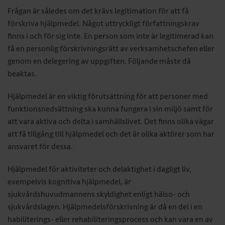
Frågan är således om det krävs legitimation för att få
förskriva hjälpmedel. Något uttryckligt författningskrav
finns i och för sig inte. En person som inte är legitimerad kan
få en personlig förskrivningsrätt av verksamhetschefen eller
genom en delegering av uppgiften. Följande måste då
beaktas.
Hjälpmedel är en viktig förutsättning för att personer med
funktionsnedsättning ska kunna fungera i sin miljö samt för
att vara aktiva och delta i samhällslivet. Det finns olika vägar
att få tillgång till hjälpmedel och det är olika aktörer som har
ansvaret för dessa.
Hjälpmedel för aktiviteter och delaktighet i dagligt liv,
exempelvis kognitiva hjälpmedel, är
sjukvårdshuvudmannens skyldighet enligt hälso- och
sjukvårdslagen. Hjälpmedelsförskrivning är då en del i en
habiliterings- eller rehabiliteringsprocess och kan vara en av