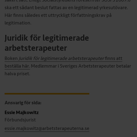
säkert sätt. Enligt Socialstyrelsens föreskrifter SOSFS 2009:6
ska ett sådant beslut fattas av en legitimerad yrkesutövare.
Här finns således ett uttryckligt författningskrav på
legitimation.
Juridik för legitimerade
arbetsterapeuter
Boken
Juridik för legitimerade arbetsterapeuter
finns att
beställa här.
Medlemmar i Sveriges Arbetsterapeuter betalar
halva priset.
Ansvarig för sida:
Essie Majkowitz
Förbundsjurist
essie.majkowitz@arbetsterapeuterna.se