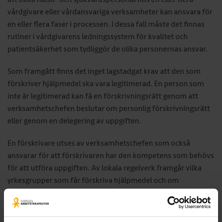
vårdgivare eller vårdansvariga verksamheter kan ansvara för
en eller flera faser i processen. I dessa fall måste det finnas
rutiner i vårdgivarens ledningssystem för kvalitet och
patientsäkerhet som tydliggör de olika personernas ansvar.
Som framgått finns det inget lagstadgat krav att den som
förskriver hjälpmedel ska vara legitimerad. En person som
inte är legitimerad kan få en förskrivningsrätt genom att
verksamhetschefen beslutar om personlig förskrivningsrätt
eller genom en delegering av uppgiften.
En förskrivare utses av verksamhetschefen som också
ansvarar för att förskrivaren har den kompetens som behövs
för att utföra uppgiften. Av lokala regelverk framgår vilka
yrkesgrupper som får förskriva hjälpmedel och om
verksamhetschefen har beslutat om personlig
förskrivningsrätt utöver dessa yrkesgrupper. Synpedagoger
är ett exempel på förskrivare som inte är legitimerad