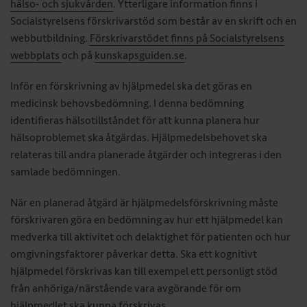
hälso- och sjukvården
. Ytterligare information finns i
Socialstyrelsens förskrivarstöd som består av en skrift och en
webbutbildning.
Förskrivarstödet finns på Socialstyrelsens
webbplats
och på
kunskapsguiden.se
.
Inför en förskrivning av hjälpmedel ska det göras en
medicinsk behovsbedömning. I denna bedömning
identifieras hälsotillståndet för att kunna planera hur
hälsoproblemet ska åtgärdas. Hjälpmedelsbehovet ska
relateras till andra planerade åtgärder och integreras i den
samlade bedömningen.
När en planerad åtgärd är hjälpmedelsförskrivning måste
förskrivaren göra en bedömning av hur ett hjälpmedel kan
medverka till aktivitet och delaktighet för patienten och hur
omgivningsfaktorer påverkar detta. Ska ett kognitivt
hjälpmedel förskrivas kan till exempel ett personligt stöd
från anhöriga/närstående vara avgörande för om
hjälpmedlet ska kunna förskrivas.