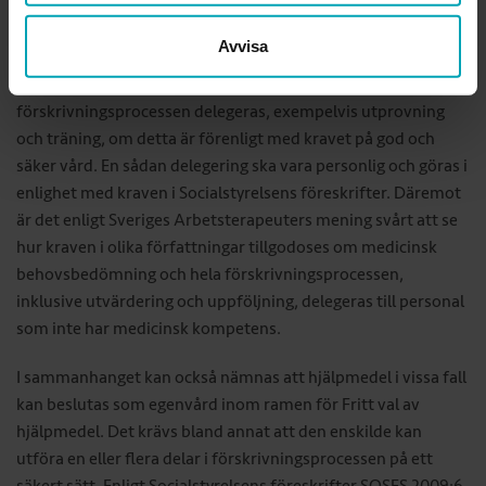
delegering är personligt och ska gälla för viss tid – högst ett
år – eller för ett bestämt tillfälle.
Avvisa
Det finns inget som hindrar att delar i
förskrivningsprocessen delegeras, exempelvis utprovning
och träning, om detta är förenligt med kravet på god och
säker vård. En sådan delegering ska vara personlig och göras i
enlighet med kraven i Socialstyrelsens föreskrifter. Däremot
är det enligt Sveriges Arbetsterapeuters mening svårt att se
hur kraven i olika författningar tillgodoses om medicinsk
behovsbedömning och hela förskrivningsprocessen,
inklusive utvärdering och uppföljning, delegeras till personal
som inte har medicinsk kompetens.
I sammanhanget kan också nämnas att hjälpmedel i vissa fall
kan beslutas som egenvård inom ramen för Fritt val av
hjälpmedel. Det krävs bland annat att den enskilde kan
utföra en eller flera delar i förskrivningsprocessen på ett