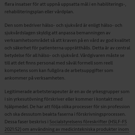
flera insatser för att uppnå uppsatta mål i en habiliterings-,
rehabiliteringsplan eller vårdplan.
Den som bedriver hälso- och sjukvård är enligt hälso- och
sjukvårdslagen skyldig att anpassa bemanningen av
verksamhetsområdet så att kraven på en vård av god kvalitet
och säkerhet för patienterna upprätthålls. Detta är av central
betydelse för all hälso- och sjukvård. Vårdgivaren måste se
till att det finns personal med såväl formell som reell
kompetens som kan fullgöra de arbetsuppgifter som
ankommer på verksamheten.
Legitimerade arbetsterapeuter är en av de yrkesgrupper som
i sin yrkesutövning förskriver eller kommer i kontakt med
hjälpmedel. De har att följa olika processer för sin profession
och ska dessutom beakta faserna i förskrivningsprocessen.
Dessa faser beskrivs i
Socialstyrelsens föreskrifter (HSLF-FS
2021:52) om användning av medicintekniska produkter inom