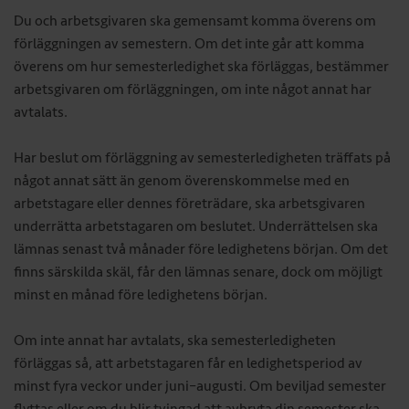
Du och arbetsgivaren ska gemensamt komma överens om
förläggningen av semestern. Om det inte går att komma
överens om hur semesterledighet ska förläggas, bestämmer
arbetsgivaren om förläggningen, om inte något annat har
avtalats.
Har beslut om förläggning av semesterledigheten träffats på
något annat sätt än genom överenskommelse med en
arbetstagare eller dennes företrädare, ska arbetsgivaren
underrätta arbetstagaren om beslutet. Underrättelsen ska
lämnas senast två månader före ledighetens början. Om det
finns särskilda skäl, får den lämnas senare, dock om möjligt
minst en månad före ledighetens början.
Om inte annat har avtalats, ska semesterledigheten
förläggas så, att arbetstagaren får en ledighetsperiod av
minst fyra veckor under juni–augusti. Om beviljad semester