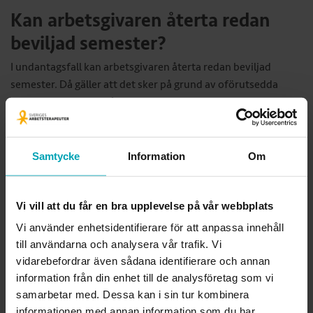
Kan arbetsgivaren återta redan
beviljad semester?
I undantagsfall kan arbetsgivaren återta redan beviljad
semester. Då gäller att det sker på grund av oförutsedda
händelser som inte går att planera eller förutse i förväg samt
att arbetsgivaren gjort allt för att försöka lösa situationen på
annat sätt. Får ni en sådan framställan även i år gäller att
arbetsgivaren måste förhandla det med oss och att ni
Samtycke
Information
Om
kontaktar oss centralt.
Kan arbetsgivaren avbryta
Vi vill att du får en bra upplevelse på vår webbplats
semestern?
Vi använder enhetsidentifierare för att anpassa innehåll
till användarna och analysera vår trafik. Vi
Enligt kollektivavtalet för region och kommun får en
vidarebefordrar även sådana identifierare och annan
arbetsgivare endast avbryta en redan påbörjad semester om
information från din enhet till de analysföretag som vi
det finns synnerliga skäl. Det handlar om extraordinära
samarbetar med. Dessa kan i sin tur kombinera
omständigheter där arbetsgivaren måste kunna visa att
informationen med annan information som du har