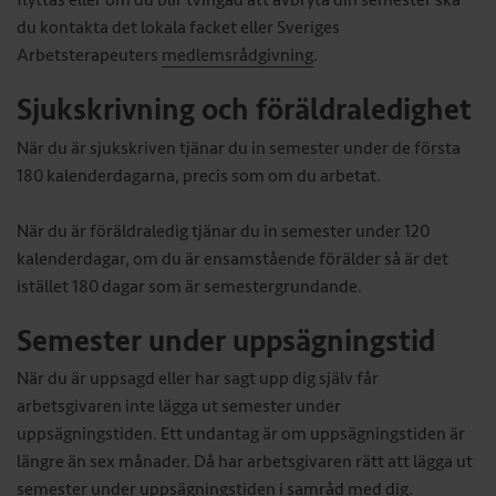
flyttas eller om du blir tvingad att avbryta din semester ska
du kontakta det lokala facket eller Sveriges
Arbetsterapeuters
medlemsrådgivning
.
Sjukskrivning och föräldraledighet
När du är sjukskriven tjänar du in semester under de första
180 kalenderdagarna, precis som om du arbetat.
När du är föräldraledig tjänar du in semester under 120
kalenderdagar, om du är ensamstående förälder så är det
istället 180 dagar som är semestergrundande.
Semester under uppsägningstid
När du är uppsagd eller har sagt upp dig själv får
arbetsgivaren inte lägga ut semester under
uppsägningstiden. Ett undantag är om uppsägningstiden är
längre än sex månader. Då har arbetsgivaren rätt att lägga ut
semester under uppsägningstiden i samråd med dig.