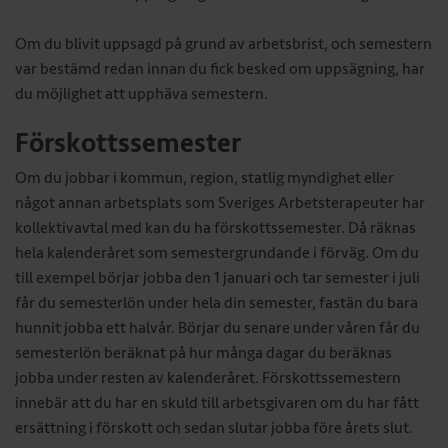
Om du blivit uppsagd på grund av arbetsbrist, och semestern
var bestämd redan innan du fick besked om uppsägning, har
du möjlighet att upphäva semestern.
Förskottssemester
Om du jobbar i kommun, region, statlig myndighet eller
något annan arbetsplats som Sveriges Arbetsterapeuter har
kollektivavtal med kan du ha förskottssemester. Då räknas
hela kalenderåret som semestergrundande i förväg. Om du
till exempel börjar jobba den 1 januari och tar semester i juli
får du semesterlön under hela din semester, fastän du bara
hunnit jobba ett halvår. Börjar du senare under våren får du
semesterlön beräknat på hur många dagar du beräknas
jobba under resten av kalenderåret. Förskottssemestern
innebär att du har en skuld till arbetsgivaren om du har fått
ersättning i förskott och sedan slutar jobba före årets slut.