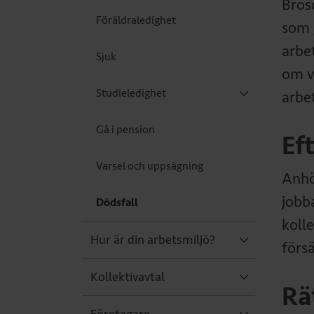
Bros
Föräldraledighet
som 
arbe
Sjuk
om v
Studieledighet
arbe
Gå i pension
Ef
Varsel och uppsägning
Anhö
jobb
Dödsfall
kolle
Hur är din arbetsmiljö?
förs
Kollektivavtal
Rät
Företagare