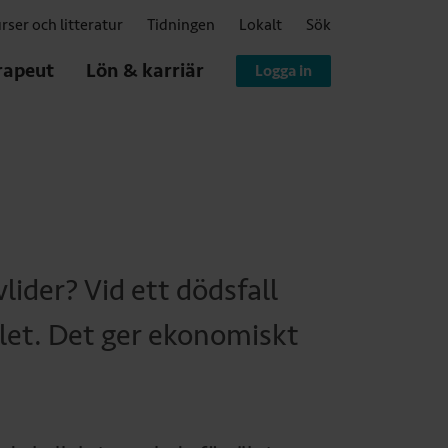
rser och litteratur
Tidningen
Lokalt
Sök
rapeut
Lön & karriär
Logga in
lider? Vid ett dödsfall
let. Det ger ekonomiskt