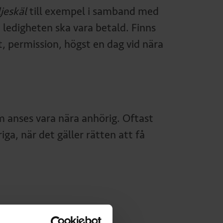
jeskäl
till exempel i samband med
 ledigheten ska vara betald. Finns
t, permission, högst en dag vid nära
om anses vara nära anhörig. Oftast
a, när det gäller rätten att få