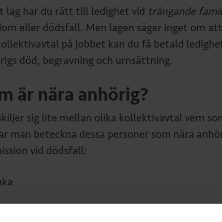
t lag har du rätt till ledighet vid
trängande famil
dom eller dödsfall. Men lagen säger inget om att
kollektivavtal på jobbet kan du få betald ledighe
rigs död, begravning och urnsättning.
m är nära anhörig?
kiljer sig lite mellan olika kollektivavtal vem s
ar man beteckna dessa personer som nära anhörig
ission vid dödsfall:
ka
ke