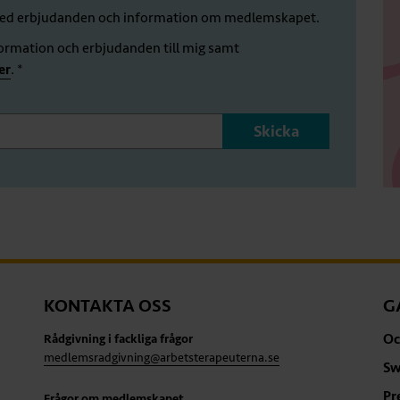
 med erbjudanden och information om medlemskapet.
formation och erbjudanden till mig samt
er
. *
KONTAKTA OSS
G
Oc
Rådgivning i fackliga frågor
medlemsradgivning@arbetsterapeuterna.se
Sw
Pr
Frågor om medlemskapet