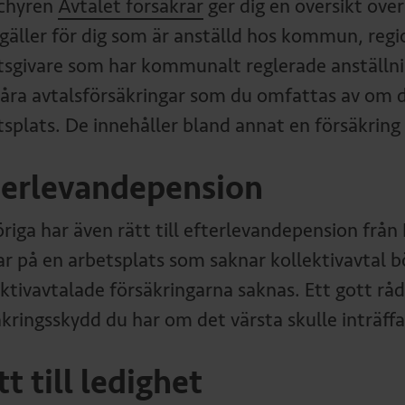
chyren
Avtalet försäkrar
ger dig en översikt över
gäller för dig som är anställd hos kommun, regi
tsgivare som har kommunalt reglerade anställnin
åra avtalsförsäkringar som du omfattas av om de
tsplats. De innehåller bland annat en försäkring 
terlevandepension
riga har även rätt till efterlevandepension fr
ar på en arbetsplats som saknar kollektivavtal b
ktivavtalade försäkringarna saknas. Ett gott råd 
äkringsskydd du har om det värsta skulle inträffa
t till ledighet