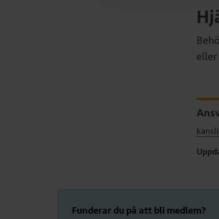
Hj
Behö
elle
Ansv
kansl
Uppda
Funderar du på att bli medlem?