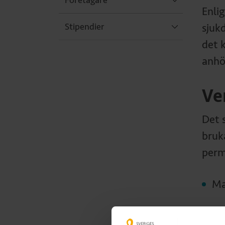
Enlig
Stipendier
sjuk
det 
anhö
Ve
Det s
bruk
perm
Ma
Ma