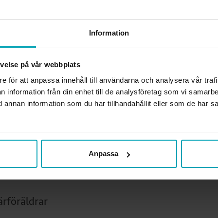
mbo
Information
gistrerad partner
levelse på vår webbplats
rn
re för att anpassa innehåll till användarna och analysera vår traf
n information från din enhet till de analysföretag som vi samarb
rnbarn
annan information som du har tillhandahållit eller som de har sa
skon
räldrar
Anpassa
r- och farföräldrar
ärföräldrar