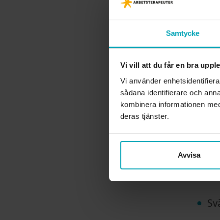
Sa
Samtycke
Re
Vi vill att du får en bra upp
Ba
Vi använder enhetsidentifiera
sådana identifierare och anna
Ba
kombinera informationen med 
deras tjänster.
Sy
Fö
Avvisa
Mo
Sv