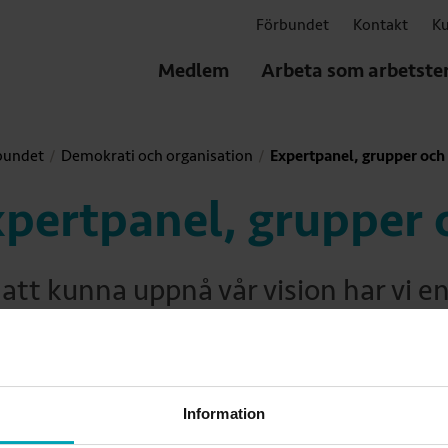
Förbundet
Kontakt
Ku
Medlem
Arbeta som arbetste
bundet
Demokrati och organisation
Expertpanel, grupper och
xpertpanel, grupper 
 att kunna uppnå vår vision har vi e
 grupper att konsultera. Du hittar
taktuppgifter på respektive sida.
Information