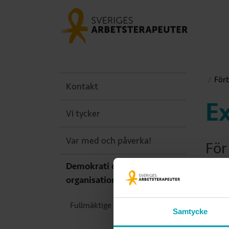
För
Kontakt
E
Vi tycker
Var med och påverka!
För
Demokrati och
och
organisation
kon
Fullmäktige
Samtycke