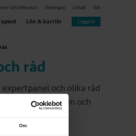
rser och litteratur
Tidningen
Lokalt
Sök
rapeut
Lön & karriär
Logga in
 råd
och råd
n expertpanel och olika råd
 information om dem och
Om