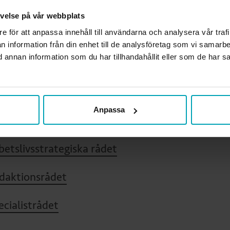
pertpanel
levelse på vår webbplats
re för att anpassa innehåll till användarna och analysera vår traf
R-gruppen
n information från din enhet till de analysföretag som vi samarb
annan information som du har tillhandahållit eller som de har sa
eriges Arbetsterapeuters Samverkansråd
iska rådet
Anpassa
ofessionsstrategiska rådet
betslivsstrategiska rådet
daktionsrådet
ecialistrådet