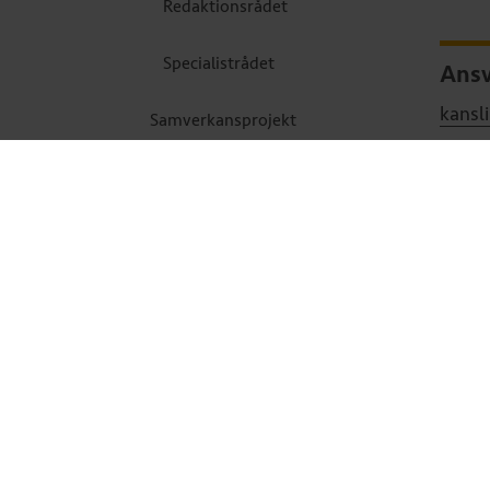
Redaktionsrådet
Specialistrådet
Ansv
kansl
Samverkansprojekt
Uppda
Jobba på kansliet
Webbutik och
gratismaterial
Om vi inte fanns
Pride – för rätten att vara sig
själv
Internationellt