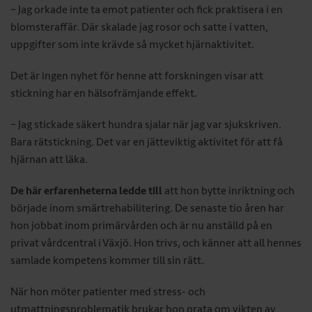
– Jag orkade inte ta emot patienter och fick praktisera i en
blomsteraffär. Där skalade jag rosor och satte i vatten,
uppgifter som inte krävde så mycket hjärnaktivitet.
Det är ingen nyhet för henne att forskningen visar att
stickning har en hälsofrämjande effekt.
– Jag stickade säkert hundra sjalar när jag var sjukskriven.
Bara rätstickning. Det var en jätteviktig aktivitet för att få
hjärnan att läka.
De här erfarenheterna ledde till
att hon bytte inriktning och
började inom smärtrehabilitering. De senaste tio åren har
hon jobbat inom primärvården och är nu anställd på en
privat vårdcentral i Växjö. Hon trivs, och känner att all hennes
samlade kompetens kommer till sin rätt.
När hon möter patienter med stress- och
utmattningsproblematik brukar hon prata om vikten av