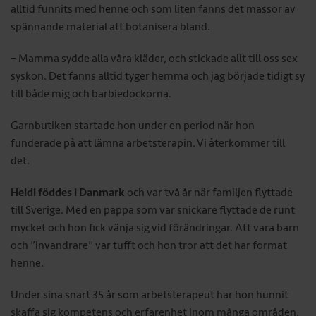
alltid funnits med henne och som liten fanns det massor av
spännande material att botanisera bland.
– Mamma sydde alla våra kläder, och stickade allt till oss sex
syskon. Det fanns alltid tyger hemma och jag började tidigt sy
till både mig och barbiedockorna.
Garnbutiken startade hon under en period när hon
funderade på att lämna arbetsterapin. Vi återkommer till
det.
Heidi föddes i Danmark
och var två år när familjen flyttade
till Sverige. Med en pappa som var snickare flyttade de runt
mycket och hon fick vänja sig vid förändringar. Att vara barn
och ”invandrare” var tufft och hon tror att det har format
henne.
Under sina snart 35 år som arbetsterapeut har hon hunnit
skaffa sig kompetens och erfarenhet inom många områden.