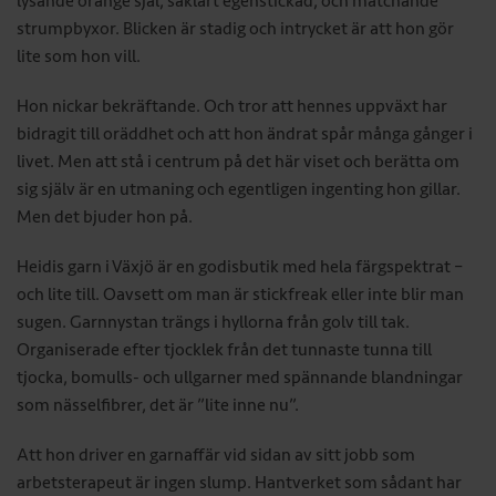
lysande orange sjal, såklart egenstickad, och matchande
strumpbyxor. Blicken är stadig och intrycket är att hon gör
lite som hon vill.
Hon nickar bekräftande. Och tror att hennes uppväxt har
bidragit till oräddhet och att hon ändrat spår många gånger i
livet. Men att stå i centrum på det här viset och berätta om
sig själv är en utmaning och egentligen ingenting hon gillar.
Men det bjuder hon på.
Heidis garn i Växjö är en godisbutik med hela färgspektrat –
och lite till. Oavsett om man är stickfreak eller inte blir man
sugen. Garnnystan trängs i hyllorna från golv till tak.
Organiserade efter tjocklek från det tunnaste tunna till
tjocka, bomulls- och ullgarner med spännande blandningar
som nässelfibrer, det är ”lite inne nu”.
Att hon driver en garnaffär vid sidan av sitt jobb som
arbetsterapeut är ingen slump. Hantverket som sådant har