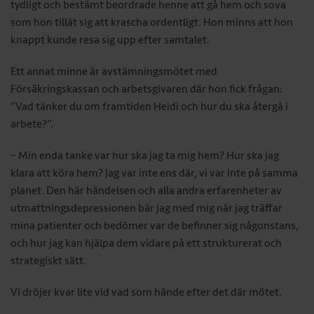
tydligt och bestämt beordrade henne att gå hem och sova
som hon tillät sig att krascha ordentligt. Hon minns att hon
knappt kunde resa sig upp efter samtalet.
Ett annat minne är avstämningsmötet med
Försäkringskassan och arbetsgivaren där hon fick frågan:
”Vad tänker du om framtiden Heidi och hur du ska återgå i
arbete?”.
– Min enda tanke var hur ska jag ta mig hem? Hur ska jag
klara att köra hem? Jag var inte ens där, vi var inte på samma
planet. Den här händelsen och alla andra erfarenheter av
utmattningsdepressionen bär jag med mig när jag träffar
mina patienter och bedömer var de befinner sig någonstans,
och hur jag kan hjälpa dem vidare på ett strukturerat och
strategiskt sätt.
Vi dröjer kvar lite vid vad som hände efter det där mötet.