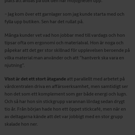
plats att andas på dök den här möjligheten upp.
– Jag kom över ett garnlager som jag kunde starta med och
fylla upp butiken. Sen har det rullat på.
Många kunder vet vad hon jobbar med till vardags och hon
tipsar ofta om ergonomi och materialval. Hon är noga och
påpekar att det ger stor skillnad för upplevelsen beroende på
vilka material man använder och att ”hantverk ska vara en
njutning”.
Visst är det ett stort åtagande
att parallellt med arbetet på
vårdcentralen driva en affärsverksamhet, men samtidigt ser
hon det som ett komplement som ger både energi och lugn.
Och så har hon sin stickgrupp varannan lördag sedan drygt
tio år. Från början hade hon ett öppet stickcafé, men när en
av deltagarna kände att det var jobbigt med en stor grupp
skalade hon ner.