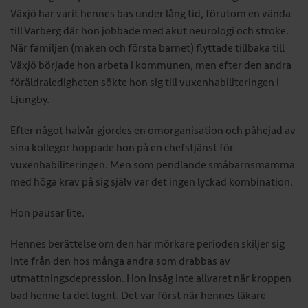
Växjö har varit hennes bas under lång tid, förutom en vända
till Varberg där hon jobbade med akut neurologi och stroke.
När familjen (maken och första barnet) flyttade tillbaka till
Växjö började hon arbeta i kommunen, men efter den andra
föräldraledigheten sökte hon sig till vuxenhabiliteringen i
Ljungby.
Efter något halvår gjordes en omorganisation och påhejad av
sina kollegor hoppade hon på en chefstjänst för
vuxenhabiliteringen. Men som pendlande småbarnsmamma
med höga krav på sig själv var det ingen lyckad kombination.
Hon pausar lite.
Hennes berättelse om den här mörkare perioden skiljer sig
inte från den hos många andra som drabbas av
utmattningsdepression. Hon insåg inte allvaret när kroppen
bad henne ta det lugnt. Det var först när hennes läkare