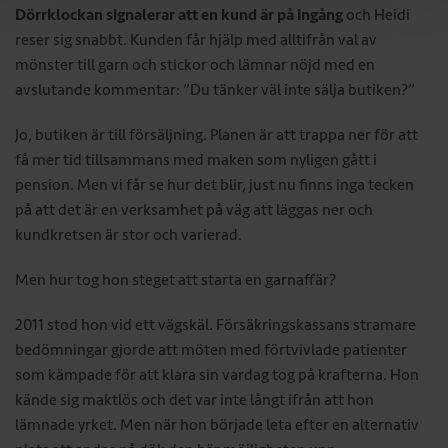
Dörrklockan signalerar att en kund är på ingång
och Heidi
reser sig snabbt. Kunden får hjälp med alltifrån val av
mönster till garn och stickor och lämnar nöjd med en
avslutande kommentar: ”Du tänker väl inte sälja butiken?”
Jo, butiken är till försäljning. Planen är att trappa ner för att
få mer tid tillsammans med maken som nyligen gått i
pension. Men vi får se hur det blir, just nu finns inga tecken
på att det är en verksamhet på väg att läggas ner och
kundkretsen är stor och varierad.
Men hur tog hon steget att starta en garnaffär?
2011 stod hon vid ett vägskäl. Försäkringskassans stramare
bedömningar gjorde att möten med förtvivlade patienter
som kämpade för att klara sin vardag tog på krafterna. Hon
kände sig maktlös och det var inte långt ifrån att hon
lämnade yrket. Men när hon började leta efter en alternativ