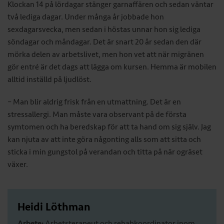
Klockan 14 på lördagar stänger garnaffären och sedan väntar
två lediga dagar. Under många år jobbade hon
sexdagarsvecka, men sedan i höstas unnar hon sig lediga
söndagar och måndagar. Det är snart 20 år sedan den där
mörka delen av arbetslivet, men hon vet att när migränen
gör entré är det dags att lägga om kursen. Hemma är mobilen
alltid inställd på ljudlöst.
– Man blir aldrig frisk från en utmattning. Det är en
stressallergi. Man måste vara observant på de första
symtomen och ha beredskap för att ta hand om sig själv. Jag
kan njuta av att inte göra någonting alls som att sitta och
sticka i min gungstol på verandan och titta på när ogräset
växer.
Heidi Löthman
Arbete:
Arbetsterapeut och rehabkoordinator inom