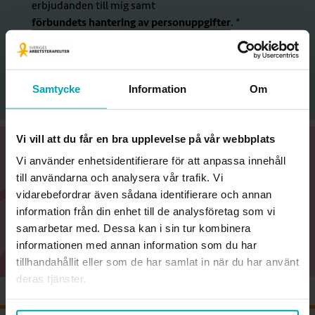
erbjudanden till mig samt
förbundets hantering av personuppgifter
. *
Mejladress
Samtycke
Information
Om
Vi vill att du får en bra upplevelse på vår webbplats
Vi använder enhetsidentifierare för att anpassa innehåll
Gå med du också!
till användarna och analysera vår trafik. Vi
vidarebefordrar även sådana identifierare och annan
information från din enhet till de analysföretag som vi
Bli medlem
samarbetar med. Dessa kan i sin tur kombinera
informationen med annan information som du har
tillhandahållit eller som de har samlat in när du har använt
deras tjänster.