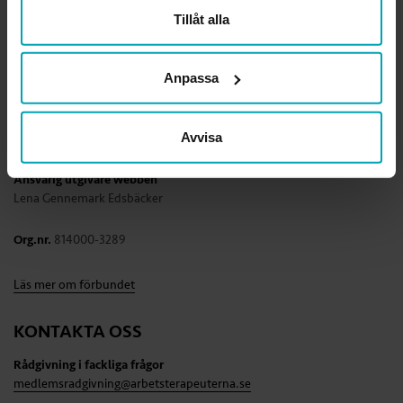
Tillåt alla
OM FÖRBUNDET
Sveriges Arbetsterapeuter är den enda fackliga organisationen som
Anpassa
kan arbetsterapi. Vi är förbundet för alla legitimerade
arbetsterapeuter och arbetsterapeutstudenter. Tillsammans visar vi
värdet av arbetsterapi och av ett hälsofrämjande arbetsliv för alla
Avvisa
arbetsterapeuter.
Ansvarig utgivare webben
Lena Gennemark Edsbäcker
Org.nr.
814000-3289
Läs mer om förbundet
KONTAKTA OSS
Rådgivning i fackliga frågor
medlemsradgivning@arbetsterapeuterna.se