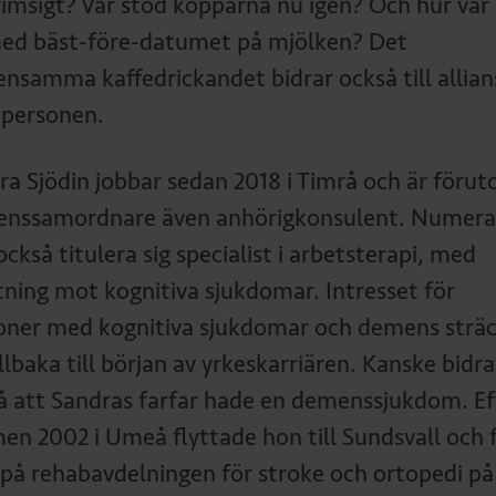
vimsigt? Var stod kopparna nu igen? Och hur var
ed bäst-före-datumet på mjölken? Det
nsamma kaffedrickandet bidrar också till allia
personen.
ra Sjödin jobbar sedan 2018 i Timrå och är föru
nssamordnare även anhörigkonsulent. Numera
ckså titulera sig specialist i arbetsterapi, med
ktning mot kognitiva sjukdomar. Intresset för
oner med kognitiva sjukdomar och demens strä
illbaka till början av yrkeskarriären. Kanske bidra
å att Sandras farfar hade en demenssjukdom. Ef
en 2002 i Umeå flyttade hon till Sundsvall och f
 på rehabavdelningen för stroke och ortopedi på