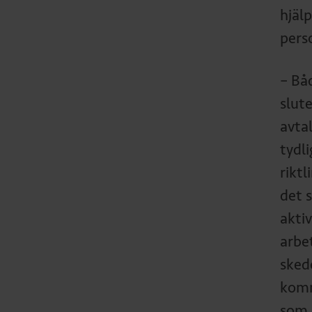
hjäl
pers
– Bå
slut
avta
tydl
rikt
det 
akti
arbet
sked
komm
som i