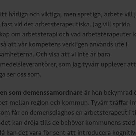
itt härliga och viktiga, men spretiga, arbete vill 
 fast vid det arbetsterapeutiska. Jag vill sprida
kap om arbetsterapi och vad arbetsterapeuter 
 så att vår kompetens verkligen används ute i
samheterna. Och visa att vi inte är bara
pmedelsleverantörer, som jag tyvärr upplever att
a ser oss som.
llen som demenssamordnare
är hon bekymrad 
pet mellan region och kommun. Tyvärr träffar in
 som får en demensdiagnos en arbetsterapeut i ti
 det kan dröja tills de behöver kommunens stöd
då kan det vara för sent att introducera kognitiv