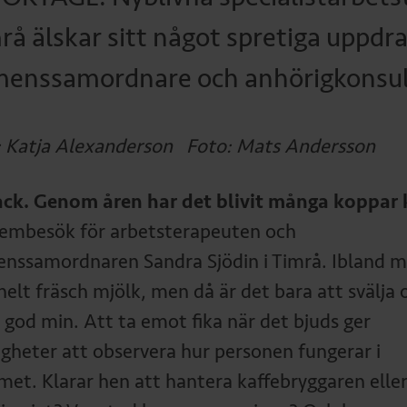
rå älskar sitt något spretiga uppdr
enssamordnare och anhörigkonsul
: Katja Alexanderson Foto: Mats Andersson
tack. Genom åren har det blivit många koppar 
hembesök för arbetsterapeuten och
nssamordnaren Sandra Sjödin i Timrå. Ibland 
helt fräsch mjölk, men då är det bara att svälja 
a god min. Att ta emot fika när det bjuds ger
igheter att observera hur personen fungerar i
et. Klarar hen att hantera kaffebryggaren eller 