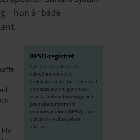
ag – hon är både
ent.
BPSD-registret
Syftet är främst att öka
kaffe
välbefinnandet och
livskvaliteten för personer med
med
demenssjukdom genom att
minska
beteendemässiga och
och
psykiska symtom vid
demenssjukdom (BPSD)
, men
också att kvalitetssäkra
vården.
blir