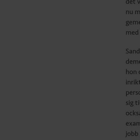
det 
nu m
geme
med 
Sand
deme
hon o
inri
pers
sig t
ocks
exam
jobb