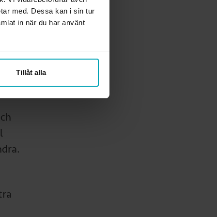
etar med. Dessa kan i sin tur
 hon
mlat in när du har använt
Tillåt alla
ver.
och
l
ndra.
tra