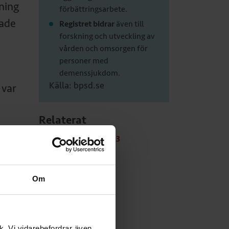
ning
förbättringsarbete.
jade
Registret bidrar
även till
forskning och utveckling av
vården och omsorgen för
personer med
demenssjukdom.
Källa: bpsd.se
 var
Relaterat
Läs hela nr 2, 2023
ndra
 men
Om
ig
st på
ik. Vi vidarebefordrar även