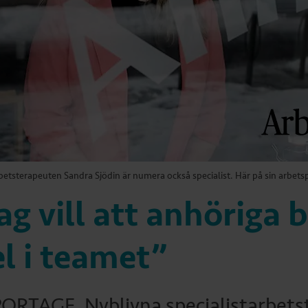
rbetsterapeuten Sandra Sjödin är numera också specialist. Här på sin arbetsp
ag vill att anhöriga b
l i teamet”
ORTAGE. Nyblivna specialistarbetst