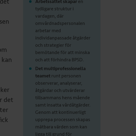
 det
Arbetssättet skapar
en
tydligare struktur i
vardagen, där
nsen
omvårdnadspersonalen
arbetar med
individanpassade åtgärder
och strategier för
tom
bemötande för att minska
 kan
och att förhindra BPSD.
Det multiprofessionella
teamet
runt personen
observerar, analyserar,
cker
åtgärdar och utvärderar
tillsammans hens mående
r det
samt insatta vårdåtgärder.
ter
Genom att kontinuerligt
ick
upprepa processen skapas
mätbara värden som kan
ligga till grund för