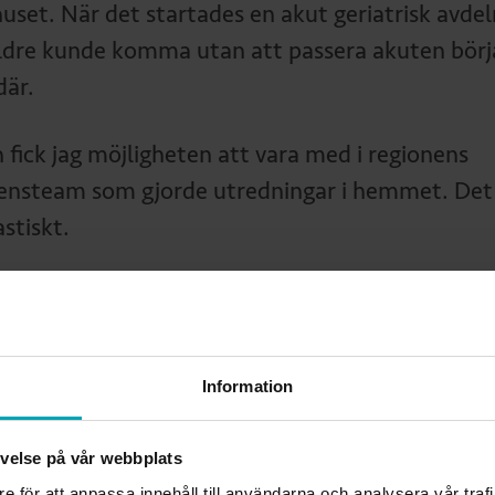
huset. När det startades en akut geriatrisk avdel
äldre kunde komma utan att passera akuten bör
där.
n fick jag möjligheten att vara med i regionens
nsteam som gjorde utredningar i hemmet. Det
stiskt.
fter följde en period på Hjälpmedelscentralen
era Hjälpmedel Västernorrland) och där fick Sa
ögonen för kognition och kognitiva hjälpmedel,
Information
saknade kontakten med patienterna och sökte s
Sundsvalls kommun. Efter en tid fick hon en tjän
levelse på vår webbplats
nystartade demenscentrumet, men när det
re för att anpassa innehåll till användarna och analysera vår traf