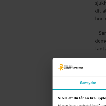
sjuk
dit 
hon 
– Se
deme
fanta
Däre
(num
upp 
Samtycke
hon 
till 
Vi vill att du får en bra upp
det 
Vi använder enhetsidentifiera