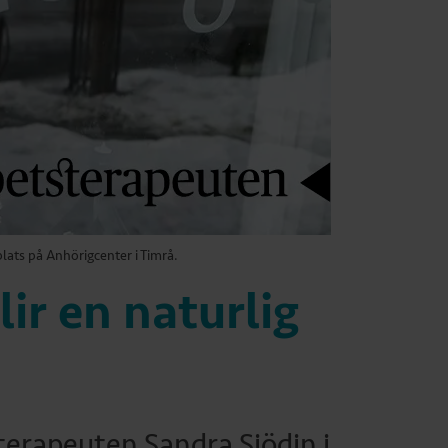
lats på Anhörigcenter i Timrå.
lir en naturlig
erapeuten Sandra Sjödin i