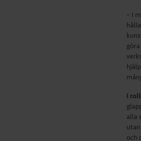
– I m
hålla
kuns
göra
verk
hjäl
mång
I ro
glap
alla
utan
och 