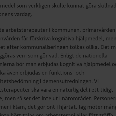
pmedel som verkligen skulle kunnat göra skillnad
onens vardag.
de arbetsterapeuter i kommunen, primärvården
envården får förskriva kognitiva hjälpmedel, me
let efter kommunaliseringen tolkas olika. Det 
iggöras vem som gör vad. Enligt de nationella
linjerna bör man erbjudas kognitiva hjälpmedel o
ska även erbjudas en funktions- och
vitetsbedömning i demensutredningen. Vi
sterapeuter ska vara en naturlig del i ett tidigt
e, men så ser det inte ut i närområdet. Persone
er i kläm, det gör ont i hjärtat. Jag möter mån
nte hört talas om arbetsterapi eller fått träffa