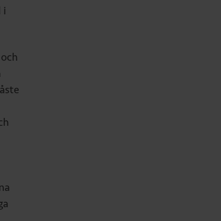
 i
 och
n
måste
ch
rna
ga