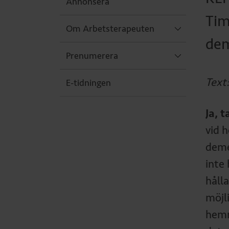
Annonsera
Tim
Om Arbetsterapeuten
dem
Prenumerera
Text
E-tidningen
Ja, 
vid 
deme
inte 
håll
möjl
hemm