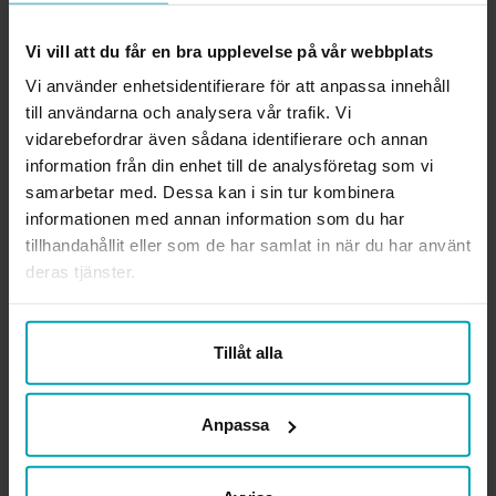
– Det var kul att pröva någonting nytt – för det var det
verkligen att skriva manus och prata in det och göra filmer
Vi vill att du får en bra upplevelse på vår webbplats
med bra vinklar, ljus och ljud. Vi har fått en hel del stöd av
Vi använder enhetsidentifierare för att anpassa innehåll
resurser inom regionen som Hjälpmedel Västerbotten. Det
till användarna och analysera vår trafik. Vi
har också byggt på ett bra kollegialt samarbete i en grupp
vidarebefordrar även sådana identifierare och annan
med mig, Monica Hällgren, Malin Frohm, Annica Algotsson
information från din enhet till de analysföretag som vi
och Marta Tegelström.
samarbetar med. Dessa kan i sin tur kombinera
informationen med annan information som du har
Vad kan du säga om ditt jobb?
tillhandahållit eller som de har samlat in när du har använt
– Jag trivs verkligen bra med den målgrupp jag jobbar med
deras tjänster.
och att det ändå ger så varierande arbetsuppgifter. Och att
hitta ett jobb i Lycksele som passar mig är en förmån. Jag är
uppväxt här och pendlade till och med under studietiden i
Tillåt alla
Umeå – 13 mil enkel resa.
Anpassa
Sanna Kärrman