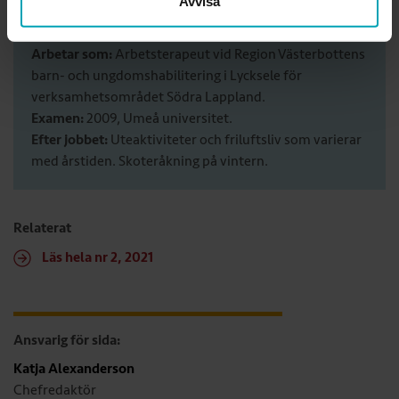
Avvisa
Bor:
Villa i Lycksele.
Familj:
Make och två barn.
Arbetar som:
Arbetsterapeut vid Region Väster­bottens
barn- och ungdomshabilitering i Lyck­sele för
verksamhetsområdet Södra Lappland.
Examen:
2009, Umeå ­universitet.
Efter jobbet:
Uteaktiviteter och friluftsliv som ­varierar
med års­tiden. Skoter­åkning på vintern.
Relaterat
Läs hela nr 2, 2021
Ansvarig för sida:
Katja Alexanderson
Chefredaktör