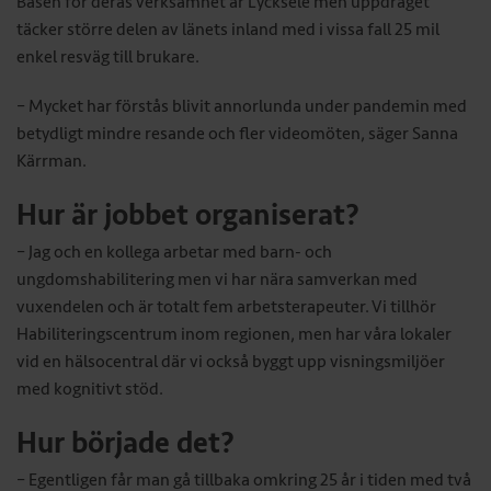
Basen för deras verksamhet är Lycksele men uppdraget
täcker större delen av länets inland med i vissa fall 25 mil
enkel resväg till brukare.
– Mycket har förstås blivit annorlunda under pandemin med
betydligt mindre resande och fler videomöten, säger Sanna
Kärrman.
Hur är jobbet organiserat?
– Jag och en kollega arbetar med barn- och
ungdomshabilitering men vi har nära samverkan med
vuxendelen och är totalt fem arbetsterapeuter. Vi tillhör
Habiliteringscentrum inom regionen, men har våra lokaler
vid en hälsocentral där vi också byggt upp visningsmiljöer
med kognitivt stöd.
Hur började det?
– Egentligen får man gå tillbaka omkring 25 år i tiden med två