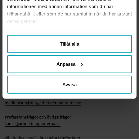
informationen med annan information som du har
Ansvarig utgivare webben
tillhandahållit eller som de har samlat in när du har använt
Lena Gennemark Edsbäcker
deras tjänster.
Org.nr.
814000-3289
Tillåt alla
Läs mer om förbundet
KONTAKTA OSS
Anpassa
Rådgivning i fackliga frågor
medlemsradgivning@arbetsterapeuterna.se
Avvisa
Frågor om medlemskapet
medlemsregister@arbetsterapeuterna.se
Professionsfrågor och övriga frågor
kansli@arbetsterapeuterna.se
Vill du ringa oss?
Här är våra telefontider