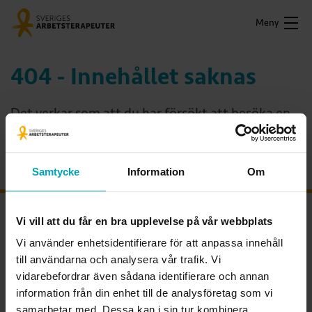
Meny
404 - Innehållet saknas
Det verkar som att du har försökt att besöka en
sida som inte längre existerar.
Samtycke
Information
Om
OM FÖRBUNDET
Vi vill att du får en bra upplevelse på vår webbplats
Vi använder enhetsidentifierare för att anpassa innehåll
Sveriges Arbetsterapeuter är den enda fackliga organisationen som
till användarna och analysera vår trafik. Vi
kan arbetsterapi. Vi är förbundet för alla legitimerade
vidarebefordrar även sådana identifierare och annan
arbetsterapeuter och arbetsterapeutstudenter. Tillsammans visar vi
värdet av arbetsterapi och av ett hälsofrämjande arbetsliv för alla
information från din enhet till de analysföretag som vi
arbetsterapeuter.
samarbetar med. Dessa kan i sin tur kombinera