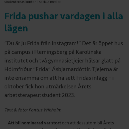
studenternas konton i sociala medier.
Frida pushar vardagen i alla
lägen
”Du är ju Frida från Instagram!” Det är öppet hus
på campus i Flemingsberg på Karolinska
institutet och två gymnasietjejer hälsar glatt på
Hólmfríður ”Frida” Ásbjarnardóttir. Tjejerna är
inte ensamma om att ha sett Fridas inlägg – i
oktober fick hon utmärkelsen Årets
arbetsterapeutstudent 2023.
Text & foto: Pontus Wikholm
– Att bli nominerad var stort
och att dessutom bli Årets