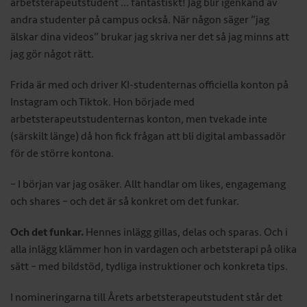
arbetsterapeutstudent ... fantastiskt! Jag blir igenkänd av
andra studenter på campus också. När någon säger ”jag
älskar dina videos” brukar jag skriva ner det så jag minns att
jag gör något rätt.
Frida är med och driver KI-studenternas officiella konton på
Instagram och Tiktok. Hon började med
arbetsterapeutstudenternas konton, men tvekade inte
(särskilt länge) då hon fick frågan att bli digital ambassadör
för de större kontona.
– I början var jag osäker. Allt handlar om likes, engagemang
och shares – och det är så konkret om det funkar.
Och det funkar.
Hennes inlägg gillas, delas och sparas. Och i
alla inlägg klämmer hon in vardagen och arbetsterapi på olika
sätt – med bildstöd, tydliga instruktioner och konkreta tips.
I nomineringarna till Årets arbetsterapeutstudent står det