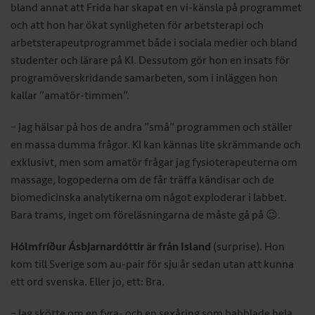
bland annat att Frida har skapat en vi-känsla på programmet
och att hon har ökat synligheten för arbetsterapi och
arbetsterapeutprogrammet både i sociala medier och bland
studenter och lärare på KI. Dessutom gör hon en insats för
programöverskridande samarbeten, som i inläggen hon
kallar ”amatör-timmen”.
– Jag hälsar på hos de andra ”små” programmen och ställer
en massa dumma frågor. KI kan kännas lite skrämmande och
exklusivt, men som amatör frågar jag fysioterapeuterna om
massage, logopederna om de får träffa kändisar och de
biomedicinska analytikerna om något exploderar i labbet.
Bara trams, inget om föreläsningarna de måste gå på 😉.
Hólmfríður Ásbjarnardóttir är från Island
(surprise). Hon
kom till Sverige som au-pair för sju år sedan utan att kunna
ett ord svenska. Eller jo, ett: Bra.
– Jag skötte om en fyra- och en sexåring som babblade hela