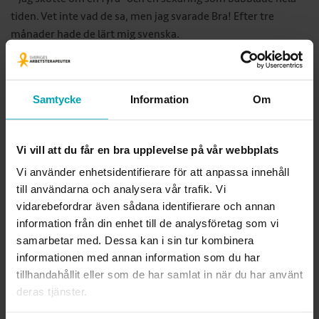
tiden. Vet inte vad de sa, men jag svarade Bra! Efter tre
månader hade de lärt mig svenska.
Efter en sväng i Uppsala och nordiska språk valde Frida
arbetsterapeutprogrammet. Hon hade kommit i kontakt
Samtycke
Information
Om
med arbetsterapeuter redan på Island, som hon träffade
bland annat för sin adhd. Hon säger att de gav henne makt
att hjälpa sig själv. Och att ”målet är att du inte ska behöva
Vi vill att du får en bra upplevelse på vår webbplats
oss”. Nu vill hon hjälpa andra.
Vi använder enhetsidentifierare för att anpassa innehåll
– Jag blir klar nästa sommar och vill jobba på en
till användarna och analysera vår trafik. Vi
beroendemottagning – det är inte så många
vidarebefordrar även sådana identifierare och annan
arbetsterapeuter som jobbar där, men det vill jag.
information från din enhet till de analysföretag som vi
samarbetar med. Dessa kan i sin tur kombinera
Hur tog Frida emot priset
på sociala medier? Med tre stycken
informationen med annan information som du har
”va?-otroligt-på allvar?”-emojisar 😱😱😱 och
tillhandahållit eller som de har samlat in när du har använt
kommentaren: ”Här kommer resten av dagen fokusera på
deras tjänster.
förebyggande insatser mot kronisk hybris.”