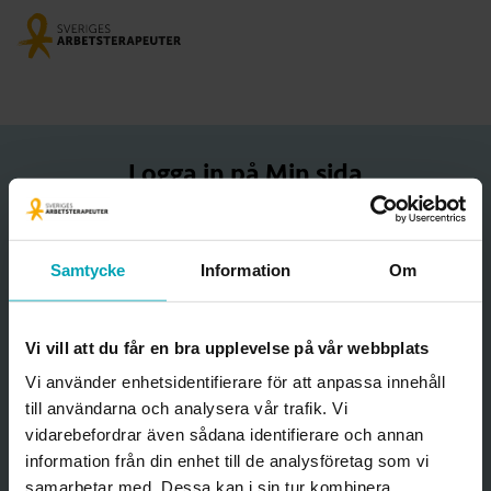
Logga in på Min sida
Starta BankID-appen genom att klicka på knappen nedan.
Samtycke
Information
Om
Starta BankID
Vi vill att du får en bra upplevelse på vår webbplats
Vi använder enhetsidentifierare för att anpassa innehåll
Hjälp med att logga in
till användarna och analysera vår trafik. Vi
vidarebefordrar även sådana identifierare och annan
information från din enhet till de analysföretag som vi
Öppna BankID på en annan enhet istället
samarbetar med. Dessa kan i sin tur kombinera