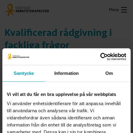
Meny
Kvalificerad rådgivning i
fackliga frågor
Vi har kvalificerad rådgivning för dig som är
legitimerad arbetsterapeut.
Samtycke
Information
Om
Bli medlem nu!
Vi vill att du får en bra upplevelse på vår webbplats
Vi använder enhetsidentifierare för att anpassa innehåll
Ditt fackliga medlemskap är ett slags arbetsrättsförsäkring.
till användarna och analysera vår trafik. Vi
Facket kan det som handlar om din lön, ditt
vidarebefordrar även sådana identifierare och annan
anställningsavtal, din pension och dina försäkringar. Om det
information från din enhet till de analysföretag som vi
blir diskussioner om organisationsförändringar på din
samarbetar med. Dessa kan i sin tur kombinera