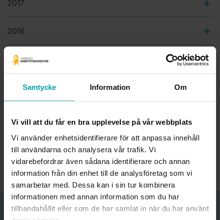
2017
2016
2015
Samtycke
Information
Om
Ansvarig för sida:
Erika Johansson
Vi vill att du får en bra upplevelse på vår webbplats
Professionspolitisk handläggare med pressansvar
Vi använder enhetsidentifierare för att anpassa innehåll
erika.johansson@arbetsterapeuterna.se
till användarna och analysera vår trafik. Vi
vidarebefordrar även sådana identifierare och annan
Uppdaterad:
1 juli, 2026
information från din enhet till de analysföretag som vi
samarbetar med. Dessa kan i sin tur kombinera
informationen med annan information som du har
tillhandahållit eller som de har samlat in när du har använt
Funderar du på att bli medlem?
deras tjänster.