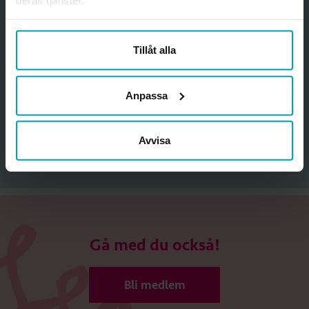
Ange din mejladress för att få nyhetsbrev med erbjudanden
och information om medlemskapet.
Tillåt alla
Jag godkänner att förbundet skickar information och
erbjudanden till mig samt
förbundets hantering av personuppgifter
. *
Anpassa
Mejladress
Avvisa
Gå med du också!
Bli medlem