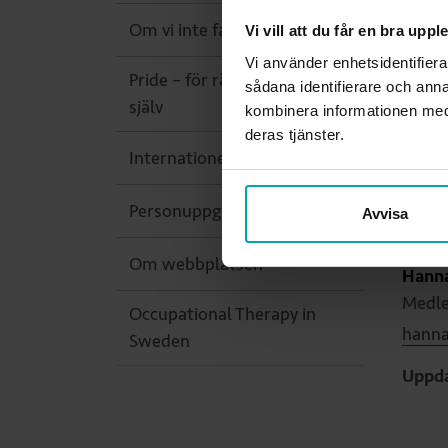
Styr
Om vi inte fanns
Vi vill att du får en bra upp
och 
Vi använder enhetsidentifiera
Pride – för rätten att vara sig
sådana identifierare och anna
stud
själv
kombinera informationen med 
verk
deras tjänster.
Internationellt
Personuppgiftsbehandling
Avvisa
Ansv
Om webbplatsen
Hanna
Medle
Occupational Therapy in
hanna
Sweden
Uppda