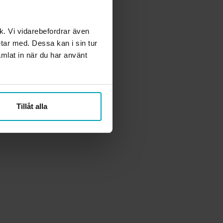
den
ik. Vi vidarebefordrar även
etar med. Dessa kan i sin tur
 att
mlat in när du har använt
Tillåt alla