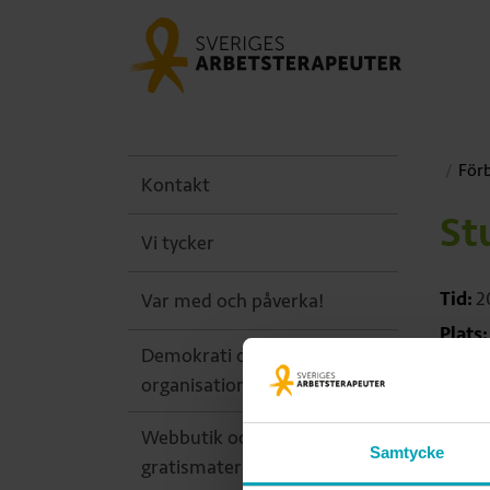
För
Kontakt
St
Vi tycker
Tid:
2
Var med och påverka!
Plats:
Demokrati och
Målgr
organisation
Webbutik och
Mell
Samtycke
gratismaterial
stud