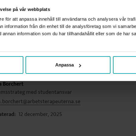
elsen består av en ordförande, en vice ordföran
levelse på vår webbplats
ledamöter från studieorterna. Styrelsen leder
re för att anpassa innehåll till användarna och analysera vår traf
n information från din enhet till de analysföretag som vi samarb
entorganisationens verksamhet och ansvarar för
annan information som du har tillhandahållit eller som de har sa
ställa Årsmötets beslut.
Anpassa
arig för sida:
 Borchert
msstrateg med studentansvar
.borchert@arbetsterapeuterna.se
terad:
12 december, 2025