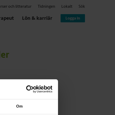
rser och litteratur
Tidningen
Lokalt
Sök
rapeut
Lön & karriär
Logga in
er
Om