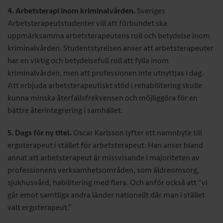
4. Arbetsterapi inom kriminalvården.
Sveriges
Arbetsterapeutstudenter vill att förbundet ska
uppmärksamma arbetsterapeutens roll och betydelse inom
kriminalvården. Studentstyrelsen anser att arbetsterapeuter
har en viktig och betydelsefull roll att fylla inom
kriminalvården, men att professionen inte utnyttjas i dag.
Att erbjuda arbetsterapeutiskt stöd i rehabilitering skulle
kunna minska återfallsfrekvensen och möjliggöra för en
bättre återintegrering i samhället.
5. Dags för ny titel.
Oscar Karlsson lyfter ett namnbyte till
ergoterapeut i stället för arbetsterapeut. Han anser bland
annat att arbetsterapeut är missvisande i majoriteten av
professionens verksamhetsområden, som äldreomsorg,
sjukhusvård, habilitering med flera. Och anför också att ”vi
går emot samtliga andra länder nationellt där man i stället
valt ergoterapeut.”