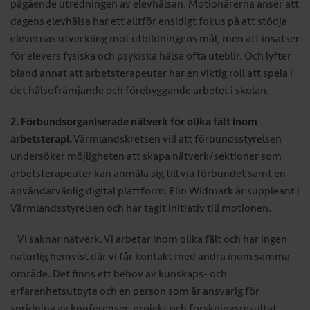
pågående utredningen av elevhälsan. Motionärerna anser att
dagens elevhälsa har ett alltför ensidigt fokus på att stödja
elevernas utveckling mot utbildningens mål, men att insatser
för elevers fysiska och psykiska hälsa ofta uteblir. Och lyfter
bland annat att arbetsterapeuter har en viktig roll att spela i
det hälsofrämjande och förebyggande arbetet i skolan.
2. Förbundsorganiserade nätverk för olika fält inom
arbetsterapi.
Värmlandskretsen vill att förbundsstyrelsen
undersöker möjligheten att skapa nätverk/sektioner som
arbetsterapeuter kan anmäla sig till via förbundet samt en
användarvänlig digital plattform. Elin Widmark är suppleant i
Värmlandsstyrelsen och har tagit initiativ till motionen.
– Vi saknar nätverk. Vi arbetar inom olika fält och har ingen
naturlig hemvist där vi får kontakt med andra inom samma
område. Det finns ett behov av kunskaps- och
erfarenhetsutbyte och en person som är ansvarig för
spridning av konferenser, projekt och forskningsresultat.