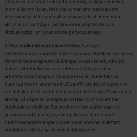
– Vi önskar en infrastruktur för nätverk, kollegor emellan,
inom olika områden. Man ska kunna vara med oavsett
intressenivå, både som nyfiken nyanställd eller om man
aktivt vill driva frågor. Det ska vara en låg tröskel och
lättillgängligt i en redan stressig arbetsvardag.
3. Fler studietakter på universiteten.
Sveriges
Arbetsterapeutstudenter vill att förbundsstyrelsen ska verka
för att arbetsterapeututbildningen också ska erbjudas på
delfart. Motionärerna konstaterar att i dag ges alla
arbetsterapeutprogram i Sverige med en studietakt på
hundra procent, under tre år. De anför att det vore positivt
om det gick att läsa utbildningen på både 50 och 75 procent, i
alla fall på något av Sveriges lärosäten. Och tror att fler
studietakter skulle ge fler studenter förutsättningar att
genomföra utbildningen, exempelvis studenter med
funktionsnedsättningar och personer som har svårt att
kombinera sitt övriga liv med heltidsstudier.