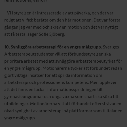
fem motioner, varför?
– Vi i styrelsen är intresserade av att påverka, och det var
roligt att vi fick berätta om den här motionen. Det var första
gången jag var med och skrev en motion och det var nyttigt
att få testa, säger Sofie Sjöberg.
10. Synliggöra arbetsterapi för en yngre målgrupp.
Sveriges
Arbetsterapeutstudenter vill att förbundsstyrelsen ska
prioritera arbetet med att synliggöra arbetsterapeutyrket för
en yngre målgrupp. Motionärerna tycker att förbundet redan
gjort viktiga insatser för att sprida information om
arbetsterapi och professionens kompetens. Men upplever
att det finns en lucka i informationsspridningen till
gymnasieungdomar och unga vuxna som snart ska söka till
utbildningar. Motionärerna vill att förbundet eftersträvar en
ökad synlighet av arbetsterapi på plattformar som tilltalar en
yngre målgrupp.