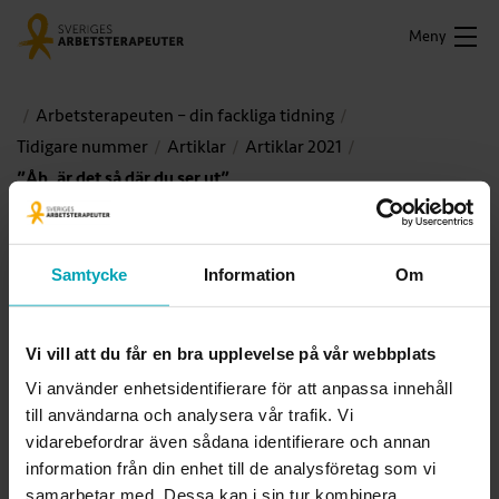
Meny
Arbetsterapeuten – din fackliga tidning
Tidigare nummer
Artiklar
Artiklar 2021
”Åh, är det så där du ser ut”
Samtycke
Information
Om
Vi vill att du får en bra upplevelse på vår webbplats
Vi använder enhetsidentifierare för att anpassa innehåll
till användarna och analysera vår trafik. Vi
vidarebefordrar även sådana identifierare och annan
information från din enhet till de analysföretag som vi
På covid-iva har arbetsterapeuten Ingrid Berggrens ansikte varit dolt bakom visir
samarbetar med. Dessa kan i sin tur kombinera