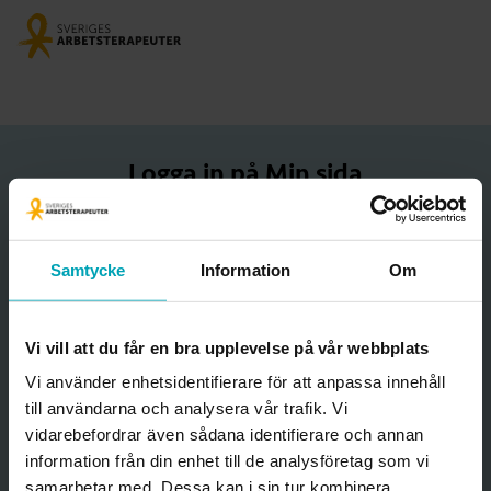
Logga in på Min sida
Starta BankID-appen genom att klicka på knappen nedan.
Samtycke
Information
Om
Starta BankID
Vi vill att du får en bra upplevelse på vår webbplats
Vi använder enhetsidentifierare för att anpassa innehåll
Hjälp med att logga in
till användarna och analysera vår trafik. Vi
vidarebefordrar även sådana identifierare och annan
information från din enhet till de analysföretag som vi
Öppna BankID på en annan enhet istället
samarbetar med. Dessa kan i sin tur kombinera