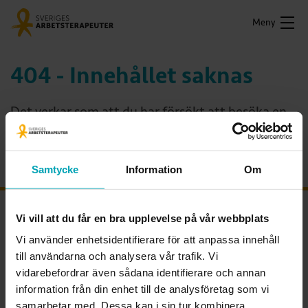
Meny
404 - Innehållet saknas
Det verkar som att du har försökt att besöka en
sida som inte längre existerar.
Samtycke
Information
Om
OM FÖRBUNDET
Vi vill att du får en bra upplevelse på vår webbplats
Vi använder enhetsidentifierare för att anpassa innehåll
Sveriges Arbetsterapeuter är den enda fackliga organisationen som
till användarna och analysera vår trafik. Vi
kan arbetsterapi. Vi är förbundet för alla legitimerade
vidarebefordrar även sådana identifierare och annan
arbetsterapeuter och arbetsterapeutstudenter. Tillsammans visar vi
värdet av arbetsterapi och av ett hälsofrämjande arbetsliv för alla
information från din enhet till de analysföretag som vi
arbetsterapeuter.
samarbetar med. Dessa kan i sin tur kombinera