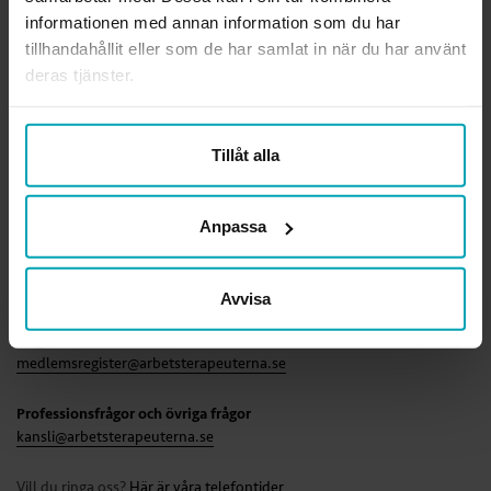
informationen med annan information som du har
Ansvarig utgivare webben
tillhandahållit eller som de har samlat in när du har använt
Lena Gennemark Edsbäcker
deras tjänster.
Org.nr.
814000-3289
Tillåt alla
Läs mer om förbundet
KONTAKTA OSS
Anpassa
Rådgivning i fackliga frågor
medlemsradgivning@arbetsterapeuterna.se
Avvisa
Frågor om medlemskapet
medlemsregister@arbetsterapeuterna.se
Professionsfrågor och övriga frågor
kansli@arbetsterapeuterna.se
Vill du ringa oss?
Här är våra telefontider