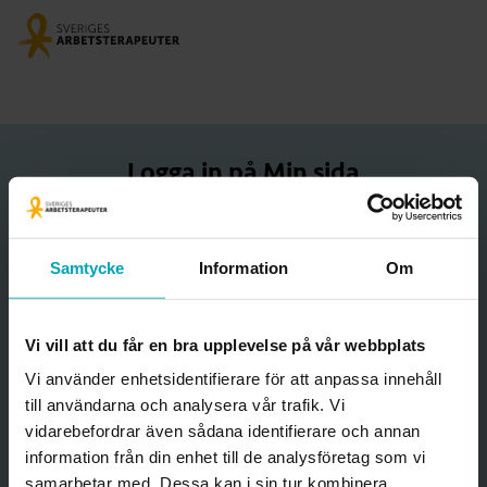
Logga in på Min sida
Starta BankID-appen genom att klicka på knappen nedan.
Samtycke
Information
Om
Starta BankID
Vi vill att du får en bra upplevelse på vår webbplats
Vi använder enhetsidentifierare för att anpassa innehåll
Hjälp med att logga in
till användarna och analysera vår trafik. Vi
vidarebefordrar även sådana identifierare och annan
information från din enhet till de analysföretag som vi
Öppna BankID på en annan enhet istället
samarbetar med. Dessa kan i sin tur kombinera